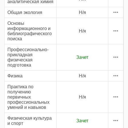
аналитическая химия
Общая экология
Н/я
Основы
информационного и
Н/я
библиографического
поиска
Профессионально-
прикладная
Зачет
физическая
подготовка
Физика
Н/я
Практика по
получению
первичных
Н/я
профессиональных
умений и навыков
Физическая культура
Зачет
и спорт