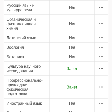
Русский язык и
Н/я
культура речи
Органическая и
физколлоидная
Н/я
химия
Латинский язык
Н/я
Зоология
Н/я
Ботаника
Н/я
Культура научного
Зачет
исследования
Профессионально-
прикладная
Зачет
физическая
подготовка
Иностранный язык
Н/я