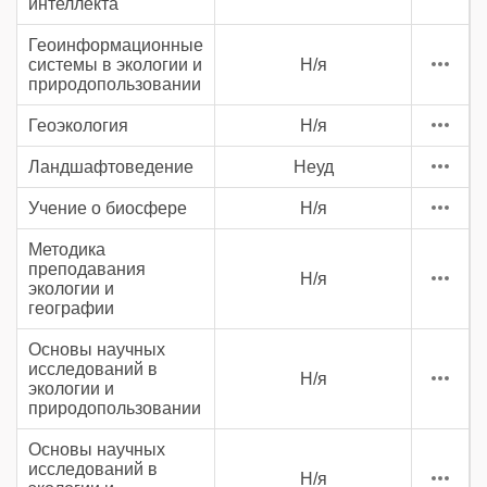
интеллекта
Геоинформационные
системы в экологии и
Н/я
природопользовании
Геоэкология
Н/я
Ландшафтоведение
Неуд
Учение о биосфере
Н/я
Методика
преподавания
Н/я
экологии и
географии
Основы научных
исследований в
Н/я
экологии и
природопользовании
Основы научных
исследований в
Н/я