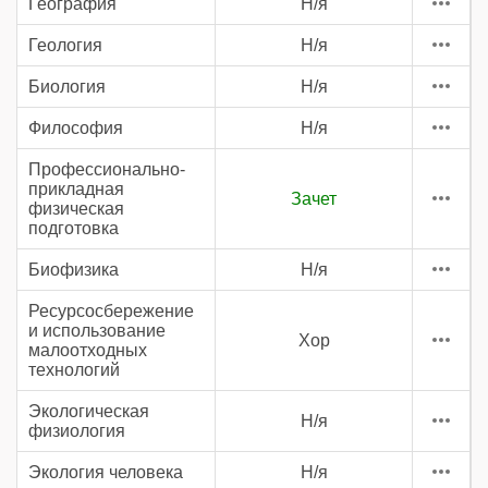
География
Н/я
Геология
Н/я
Биология
Н/я
Философия
Н/я
Профессионально-
прикладная
Зачет
физическая
подготовка
Биофизика
Н/я
Ресурсосбережение
и использование
Хор
малоотходных
технологий
Экологическая
Н/я
физиология
Экология человека
Н/я