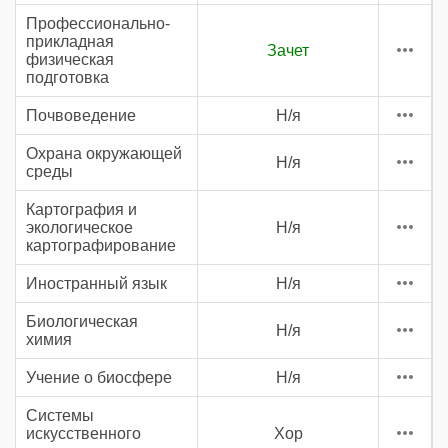
Профессионально-
прикладная
Зачет
физическая
подготовка
Почвоведение
Н/я
Охрана окружающей
Н/я
среды
Картография и
экологическое
Н/я
картографирование
Иностранный язык
Н/я
Биологическая
Н/я
химия
Учение о биосфере
Н/я
Системы
искусственного
Хор