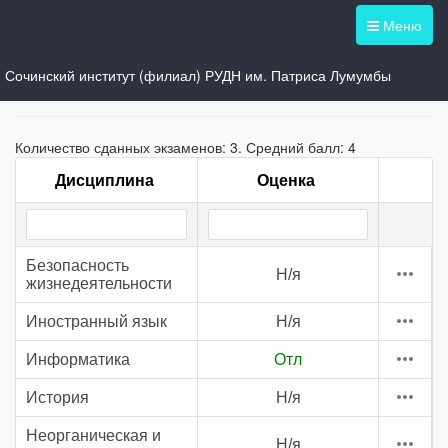
Меню
Сочинский институт (филиал) РУДН им. Патриса Лумумбы
Зачетная книжка -
Количество сданных экзаменов: 3. Средний балл: 4
Дисциплина
Оценка
Безопасность
Н/я
жизнедеятельности
Иностранный язык
Н/я
Информатика
Отл
История
Н/я
Неорганическая и
Н/я