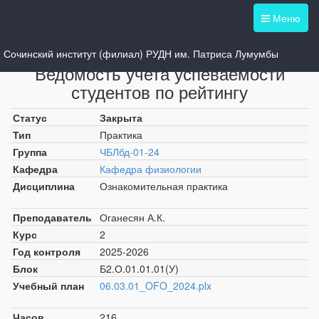
Меню
Выбрать другую ведомость
Сочинский институт (филиал) РУДН им. Патриса Лумумбы
Ведомость учета успеваемости
студентов по рейтингу
Статус
Закрыта
Тип
Практика
Группа
ЧБЛбд-01-24
Кафедра
Кафедра физиологии
Дисциплина
Ознакомительная практика
Преподаватель
Оганесян А.К.
Курс
2
Год контроля
2025-2026
Блок
Б2.О.01.01.01(У)
Учебный план
06.03.01_OFO_2024.plx
Часов
216