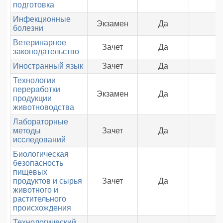
подготовка
Инфекционные
Экзамен
Да
болезни
Ветеринарное
Зачет
Да
законодательство
Иностранный язык
Зачет
Да
Технологии
переработки
Экзамен
Да
продукции
животноводства
Лабораторные
методы
Зачет
Да
исследований
Биологическая
безопасность
пищевых
продуктов и сырья
Зачет
Да
животного и
растительного
происхождения
Технологический