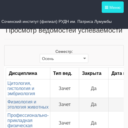
Меню
Выбрать другую группу
Сочинский институт (филиал) РУДН им. Патриса Лумумбы
Просмотр ведомостей успеваемости
Семестр:
Дисциплина
Тип вед.
Закрыта
Дата п
Цитология,
гистология и
Зачет
Да
эмбриология
Физиология и
Зачет
Да
этология животных
Профессионально-
прикладная
Зачет
Да
физическая