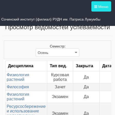
Меню
Выбрать другую группу
Сочинский институт (филиал) РУДН им. Патриса Лумумбы
Просмотр ведомостей успеваемости
Семестр:
Дисциплина
Тип вед.
Закрыта
Дата 
Физиология
Курсовая
Да
растений
работа
Философия
Зачет
Да
Физиология
Экзамен
Да
растений
Ресурсосбережение
и использование
Экзамен
Да