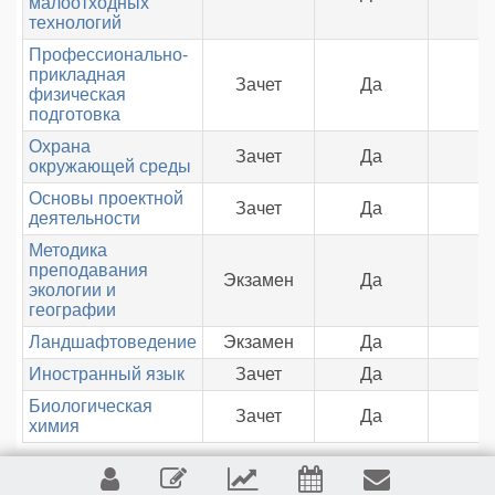
малоотходных
технологий
Профессионально-
прикладная
Зачет
Да
физическая
подготовка
Охрана
Зачет
Да
окружающей среды
Основы проектной
Зачет
Да
деятельности
Методика
преподавания
Экзамен
Да
экологии и
географии
Ландшафтоведение
Экзамен
Да
Иностранный язык
Зачет
Да
Биологическая
Зачет
Да
химия