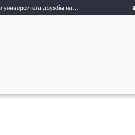
Сочинский институт (филиал) Российского университета дружбы народов им. Патриса Лумумбы