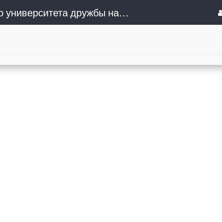
Сочинский институт (филиал) Российского университета дружбы народов им. Патриса Лумумбы