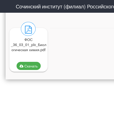
ФОС
_36_03_01_plx_Биол
огическая химия.pdf
Скачать