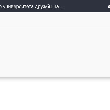
Сочинский институт (филиал) Российского университета дружбы народов им. Патриса Лумумбы