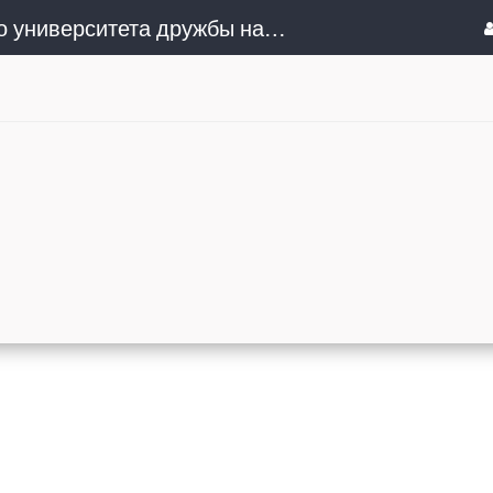
Сочинский институт (филиал) Российского университета дружбы народов им. Патриса Лумумбы