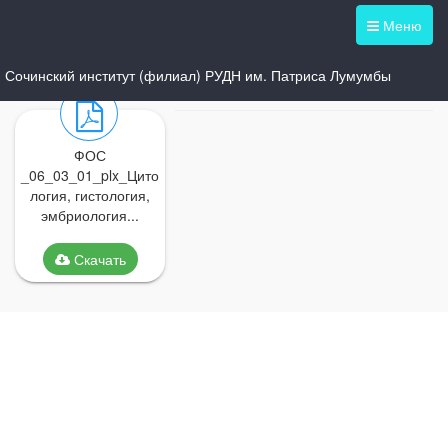
Меню
Сочинский институт (филиал) РУДН им. Патриса Лумумбы
ФОС
_06_03_01_plx_Цито
логия, гистология,
эмбриология...
Скачать