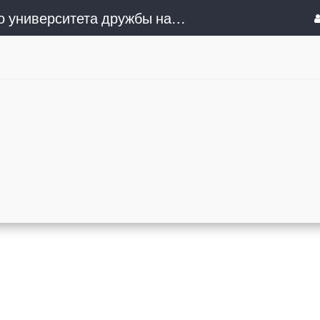
Сочинский институт (филиал) Российского университета дружбы народов им. Патриса Лумумбы