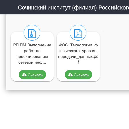
РП ПМ Выполнение
ФОС_Технологии_ф
работ по
изического_уровня_
проектированию
передачи_данных.pd
сетевой инф...
f
Скачать
Скачать