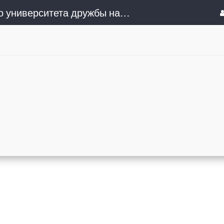
Сочинский институт (филиал) Российского университета дружбы народов им. Патриса Лумумбы