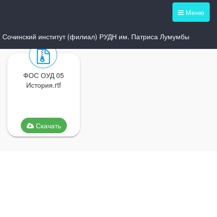
Меню
Сочинский институт (филиал) РУДН им. Патриса Лумумбы
ФОС ОУД 05
История.rtf
Скачать