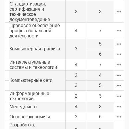
Стандартизация,
сертификация и
2
3
техническое
документоведение
Правовое обеспечение
профессиональной
4
7
деятельности
5
Компьютерная графика
3
6
Интеллектуальные
4
7
системы и технологии
2
4
Компьютерные сети
3
5
Информационные
2
3
технологии
Менеджмент
4
8
Основы экономики
3
6
Разработка,