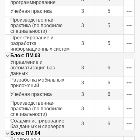
программирование
Учебная практика
3
5
Производственная
практика (по профилю
3
5
специальности)
Проектирование и
разработка
3
5
информационных систем
Блок: ПМ.03
Управление и
автоматизация баз
3
6
данных
Разработка мобильных
3
6
приложений
Учебная практика
3
6
Производственная
практика (по профилю
3
6
специальности)
Соадминистрирование
3
6
баз данных и серверов
Блок: ПМ.04
Внедрение и