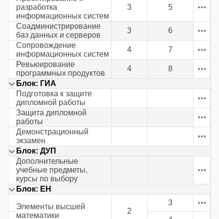
разработка
3
5
информационных систем
Соадминистрирование
3
6
баз данных и серверов
Сопровождение
4
7
информационных систем
Ревьюирование
4
8
программных продуктов
Блок: ГИА
Подготовка к защите
дипломной работы
Защита дипломной
работы
Демонстрационный
экзамен
Блок: ДУП
Дополнительные
учебные предметы,
курсы по выбору
Блок: ЕН
3
Элементы высшей
2
математики