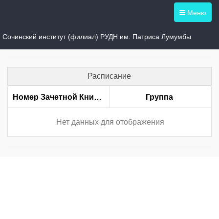
Меню
Студенты группы ЧПИбв-01-22
Сочинский институт (филиал) РУДН им. Патриса Лумумбы
Расписание
Номер Зачетной Книжки
Группа
Нет данных для отображения