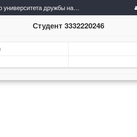
Сочинский институт (филиал) Российского университета дружбы народов им. Патриса Лумумбы
Студент 3332220246
и